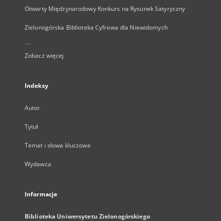
Otwarty Międzynarodowy Konkurs na Rysunek Satyryczny
Zielonogórska Biblioteka Cyfrowa dla Niewidomych
...
Zobacz więcej
Indeksy
Autor
Tytuł
Temat i słowa kluczowe
Wydawca
Informacje
Biblioteka Uniwersytetu Zielonogórskiego