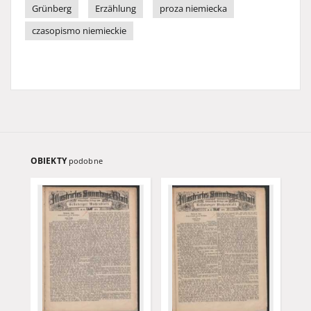
Grünberg
Erzählung
proza niemiecka
czasopismo niemieckie
OBIEKTY
podobne