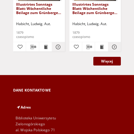
Illustrirtes Sonntags
Illustrirtes Sonntags
Ill
Blatt: Wöchentliche
Blatt: Wöchentliche
Bla
Beilage zum Grünberger
Beilage zum Grünberger
Be
Wochenblatt, No. 43.
Wochenblatt, No. 42.
Woc
(1879)
(1879)
(18
Habicht, Ludwig. Aut.
Habicht, Ludwig. Aut.
Hab
1879
1879
187
czasopismo
czasopismo
cza
Więcej
DANE KONTAKTOWE
Adres
Biblioteka Uniwersytetu
Zielonogórskiego
al. Wojska Polskiego 71