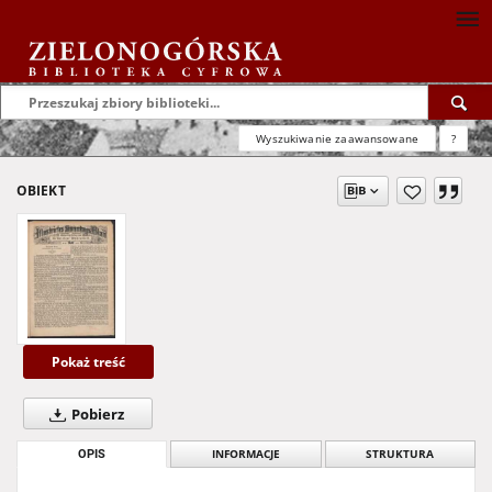
Wyszukiwanie zaawansowane
?
OBIEKT
Pokaż treść
Pobierz
OPIS
INFORMACJE
STRUKTURA