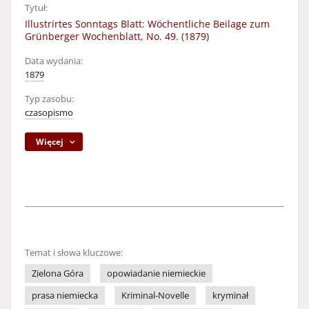
Tytuł:
Illustrirtes Sonntags Blatt: Wöchentliche Beilage zum
Grünberger Wochenblatt, No. 49. (1879)
Data wydania:
1879
Typ zasobu:
czasopismo
Więcej
Temat i słowa kluczowe:
Zielona Góra
opowiadanie niemieckie
prasa niemiecka
Kriminal-Novelle
kryminał