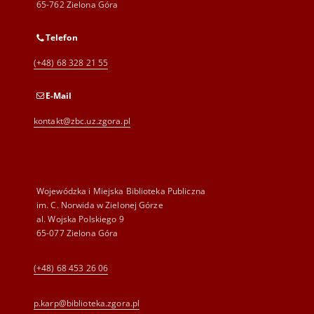
65-762 Zielona Góra
Telefon
(+48) 68 328 21 55
E-Mail
kontakt@zbc.uz.zgora.pl
Wojewódzka i Miejska Biblioteka Publiczna
im. C. Norwida w Zielonej Górze
al. Wojska Polskiego 9
65-077 Zielona Góra
(+48) 68 453 26 06
p.karp@biblioteka.zgora.pl