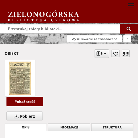
Wyszukiwanie zaawansowane
?
OBIEKT
Pokaż treść
Pobierz
OPIS
INFORMACJE
STRUKTURA