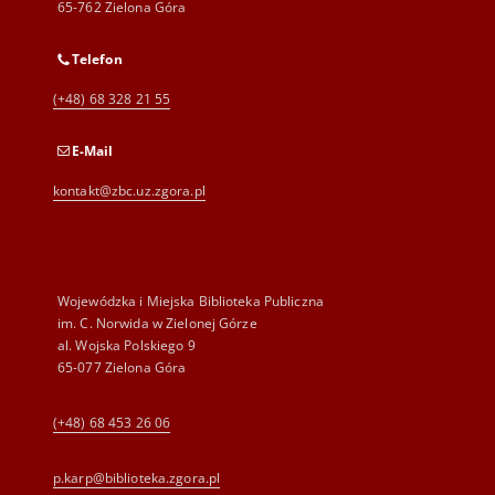
65-762 Zielona Góra
Telefon
(+48) 68 328 21 55
E-Mail
kontakt@zbc.uz.zgora.pl
Wojewódzka i Miejska Biblioteka Publiczna
im. C. Norwida w Zielonej Górze
al. Wojska Polskiego 9
65-077 Zielona Góra
(+48) 68 453 26 06
p.karp@biblioteka.zgora.pl