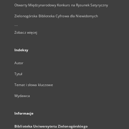
Otwarty Międzynarodowy Konkurs na Rysunek Satyryczny
Zielonogórska Biblioteka Cyfrowa dla Niewidomych
...
Zobacz więcej
Indeksy
Autor
Tytuł
Temat i słowa kluczowe
Wydawca
Informacje
Biblioteka Uniwersytetu Zielonogórskiego