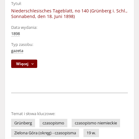
Tytuł:
Niederschlesisches Tageblatt, no 140 (Grünberg i. Schl.,
Sonnabend, den 18. Juni 1898)
Data wydania:
1898
Typ zasobu:
gazeta
Więcej
Temat i słowa kluczowe:
Grünberg
czasopismo
czasopismo niemieckie
Zielona Góra (okręg) - czasopisma
19 w.