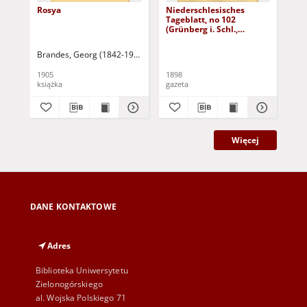
Rosya
Niederschlesisches
Ni
Tageblatt, no 102
Tag
(Grünberg i. Schl.,
(Gr
Dienstag, den 3. Mai
Fre
1898)
Brandes, Georg (1842-1927)
Sarnecka, M. - tł.
1905
1898
189
książka
gazeta
gaz
Więcej
DANE KONTAKTOWE
Adres
Biblioteka Uniwersytetu
Zielonogórskiego
al. Wojska Polskiego 71