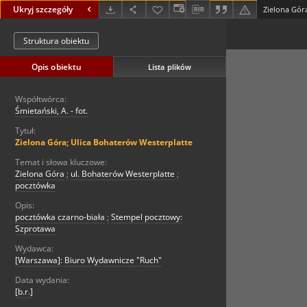
Ukryj szczegóły
Zielona Gór
Struktura obiektu
Opis obiektu
Lista plików
Współtwórca:
Śmietański, A. - fot.
Tytuł:
Zielona Góra; Ulica Bohaterów Westerplatte
Temat i słowa kluczowe:
Zielona Góra
;
ul. Bohaterów Westerplatte
;
pocztówka
Opis:
pocztówka czarno-biała
;
Stempel pocztowy:
Szprotawa
Wydawca:
[Warszawa]: Biuro Wydawnicze "Ruch"
Data wydania:
[b.r.]