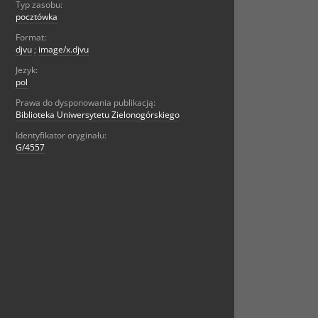
Typ zasobu:
pocztówka
Format:
djvu
;
image/x.djvu
Jezyk:
pol
Prawa do dysponowania publikacją:
Biblioteka Uniwersytetu Zielonogórskiego
Identyfikator oryginału:
G/4557