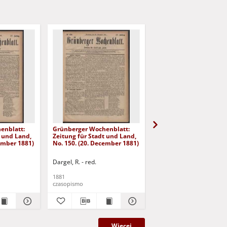
enblatt:
Grünberger Wochenblatt:
Grünberger Wochenbla
t und Land,
Zeitung für Stadt und Land,
Zeitung für Stadt und 
cember 1881)
No. 150. (20. December 1881)
No. 149. (17. December
Dargel, R. - red.
Dargel, R. - red.
1881
1881
czasopismo
czasopismo
Więcej