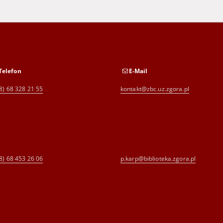
Telefon
E-Mail
8) 68 328 21 55
kontakt@zbc.uz.zgora.pl
8) 68 453 26 06
p.karp@biblioteka.zgora.pl