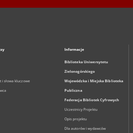
ksy
Informacje
Biblioteka Uniwersytetu
Zielonogórskiego
 i słowa kluczowe
Wojewódzka i Miejska Biblioteka
wca
Publiczna
Federacja Bibliotek Cyfrowych
Uczestnicy Projektu
Opis projektu
Dla autorów i wydawców