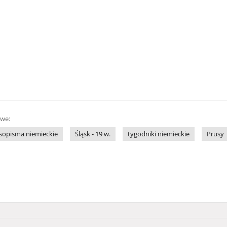
owe:
sopisma niemieckie
Śląsk - 19 w.
tygodniki niemieckie
Prusy