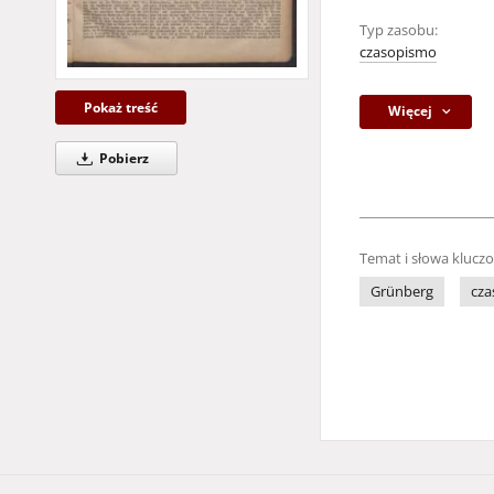
Typ zasobu:
czasopismo
Pokaż treść
Więcej
Pobierz
Temat i słowa klucz
Grünberg
cza