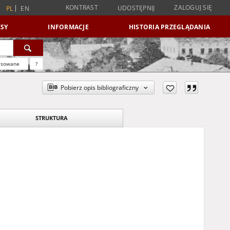
KONTRAST
ZALOGUJ SIĘ
UDOSTĘPNIJ
PL
EN
SY
INFORMACJE
HISTORIA PRZEGLĄDANIA
nsowane
?
Pobierz opis bibliograficzny
STRUKTURA