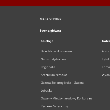
MAPA STRONY
Strona główna
Kolekcje
Inde
Dziedzictwo kulturowe
Autor
Nauka i dydaktyka
Tytuł
Regionalia
Temat
Archiwum Kresowe
Wyda
Gazeta Zielonogórska - Gazeta
Lubuska
Otwarty Międzynarodowy Konkurs na
Rysunek Satyryczny