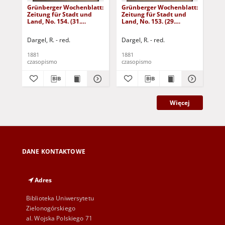
Grünberger Wochenblatt:
Grünberger Wochenblatt:
Gr
Zeitung für Stadt und
Zeitung für Stadt und
Zei
Land, No. 154. (31.
Land, No. 153. (29.
Lan
December 1881)
December 1881)
De
Dargel, R. - red.
Dargel, R. - red.
Dar
1881
1881
188
czasopismo
czasopismo
cza
Więcej
DANE KONTAKTOWE
Adres
Biblioteka Uniwersytetu
Zielonogórskiego
al. Wojska Polskiego 71