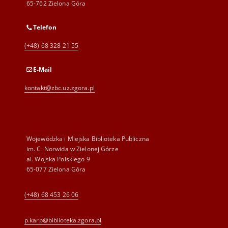
65-762 Zielona Góra
Telefon
(+48) 68 328 21 55
E-Mail
kontakt@zbc.uz.zgora.pl
Wojewódzka i Miejska Biblioteka Publiczna
im. C. Norwida w Zielonej Górze
al. Wojska Polskiego 9
65-077 Zielona Góra
(+48) 68 453 26 06
p.karp@biblioteka.zgora.pl