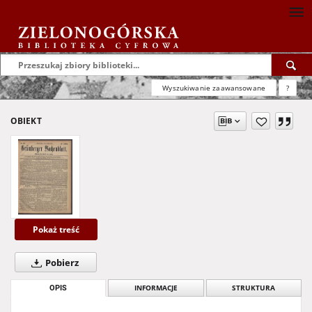
Wyszukiwanie zaawansowane
?
OBIEKT
Pokaż treść
Pobierz
OPIS
INFORMACJE
STRUKTURA