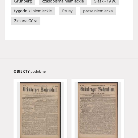
Grünberg
czasopisma niemieckie
Śląsk - 19 w.
tygodniki niemieckie
Prusy
prasa niemiecka
Zielona Góra
OBIEKTY
podobne