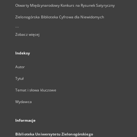
Otwarty Międzynarodowy Konkurs na Rysunek Satyryczny
Zielonogórska Biblioteka Cyfrowa dla Niewidomych
...
Zobacz więcej
Indeksy
Autor
Tytuł
Temat i słowa kluczowe
Wydawca
Informacje
Biblioteka Uniwersytetu Zielonogórskiego