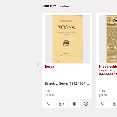
OBIEKTY
podobne
Rosya
Niederschl
Tageblatt, 
(Sonnabend
1884)
Brandes, Georg (1842-1927)
Sarnecka, M. - tł.
1905
1884
książka
gazeta