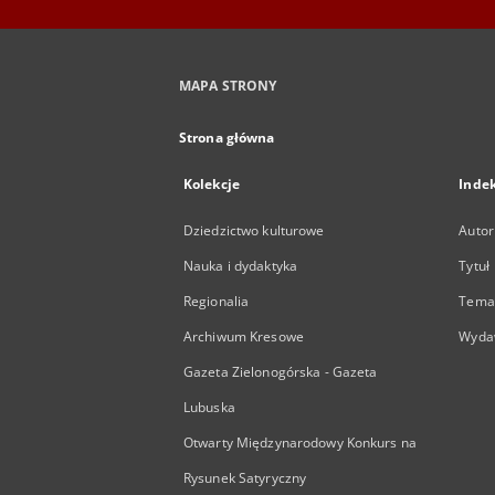
MAPA STRONY
Strona główna
Kolekcje
Inde
Dziedzictwo kulturowe
Autor
Nauka i dydaktyka
Tytuł
Regionalia
Temat
Archiwum Kresowe
Wyda
Gazeta Zielonogórska - Gazeta
Lubuska
Otwarty Międzynarodowy Konkurs na
Rysunek Satyryczny