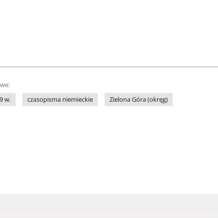
owe:
9 w.
czasopisma niemieckie
Zielona Góra (okręg)