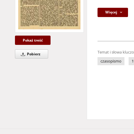
Więcej
Pokaż treść
Temat i słowa klucz
Pobierz
czasopismo
1