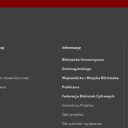
ksy
Informacje
Biblioteka Uniwersytetu
Zielonogórskiego
 i słowa kluczowe
Wojewódzka i Miejska Biblioteka
wca
Publiczna
Federacja Bibliotek Cyfrowych
Uczestnicy Projektu
Opis projektu
Dla autorów i wydawców