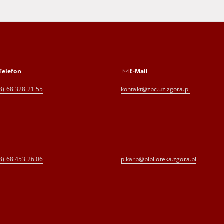
Telefon
E-Mail
8) 68 328 21 55
kontakt@zbc.uz.zgora.pl
8) 68 453 26 06
p.karp@biblioteka.zgora.pl