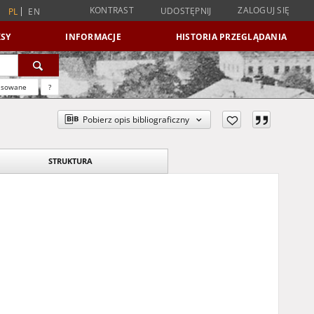
KONTRAST
ZALOGUJ SIĘ
UDOSTĘPNIJ
PL
EN
SY
INFORMACJE
HISTORIA PRZEGLĄDANIA
nsowane
?
Pobierz opis bibliograficzny
STRUKTURA