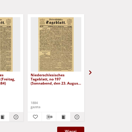
es
Niederschlesisches
Niederschlesisches
(Freitag,
Tageblatt, no 197
Tageblatt, no 182 (Mit
884)
(Sonnabend, den 23. August
den 6. August 1884)
1884)
1884
1884
gazeta
gazeta
Więcej