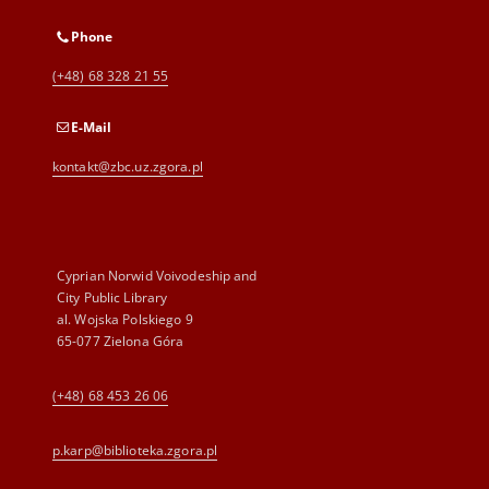
Phone
(+48) 68 328 21 55
E-Mail
kontakt@zbc.uz.zgora.pl
Cyprian Norwid Voivodeship and
City Public Library
al. Wojska Polskiego 9
65-077 Zielona Góra
(+48) 68 453 26 06
p.karp@biblioteka.zgora.pl