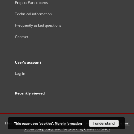
Project Participants
Technical information
Frequently asked questions
Contact
User's account
Log in
Recently viewed
This service runs on
DInGO dLibra 6.3.21
software created by
I understand
Poznan
This page uses 'cookies'.
More information
Supercomputing and Networking Center (PSNC)