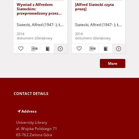
Wywiad z Alfredem
[Alfred Siatecki czyta
Mi
Siateckim:
prozę]
wsp
przeprowadzony przez
lub
Mirosławę Szott i Janusza
Łastowieckiego
Siatecki, Alfred (1947- )
Łastowiecki, Janusz - oprac.
Siatecki, Alfred (1947- )
Szott, Mirosława -
Łastowiecki, 
Sia
2014
2014
199
dokument dźwiękowy
dokument dźwiękowy
ksi
More
CONTACT DETAILS
Address
University Library
al. Wojska Polskiego 71
65-762 Zielona Góra