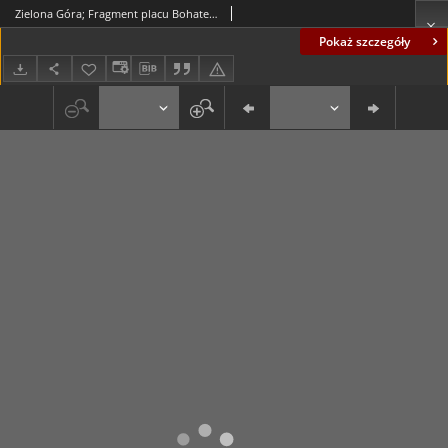
Zielona Góra; Fragment placu Bohaterów Stalingradu i ulicy Stefana Żeromskiego
Pokaż szczegóły