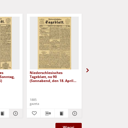
es
Niederschlesisches
Niederschlesisches
(Sonntag,
Tageblatt, no 90
Tageblatt, no 98 (Diens
5)
(Sonnabend, den 18. April
den 28. April 1885)
1885)
1885
1885
gazeta
gazeta
Więcej