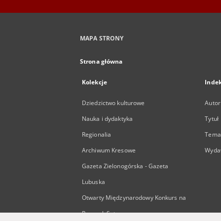
MAPA STRONY
Strona główna
Kolekcje
Inde
Dziedzictwo kulturowe
Autor
Nauka i dydaktyka
Tytuł
Regionalia
Temat
Archiwum Kresowe
Wyda
Gazeta Zielonogórska - Gazeta
Lubuska
Otwarty Międzynarodowy Konkurs na
Rysunek Satyryczny