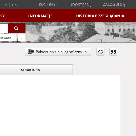
KONTRAST
ZALOGUJ SIĘ
UDOSTĘPNIJ
PL
EN
SY
INFORMACJE
HISTORIA PRZEGLĄDANIA
nsowane
?
Pobierz opis bibliograficzny
STRUKTURA