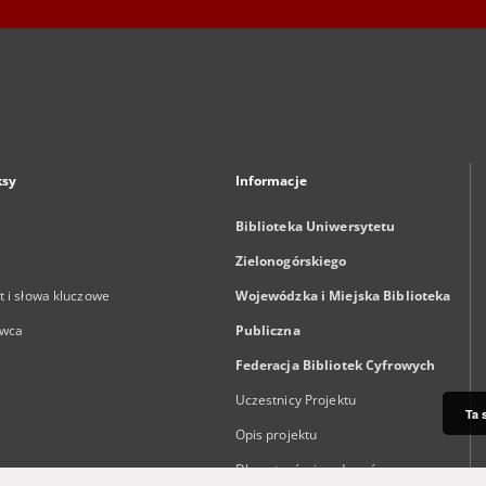
ksy
Informacje
Biblioteka Uniwersytetu
Zielonogórskiego
 i słowa kluczowe
Wojewódzka i Miejska Biblioteka
wca
Publiczna
Federacja Bibliotek Cyfrowych
Uczestnicy Projektu
Ta 
Opis projektu
Dla autorów i wydawców