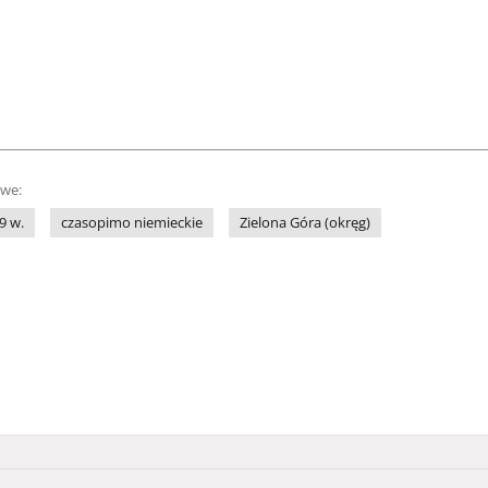
owe:
9 w.
czasopimo niemieckie
Zielona Góra (okręg)