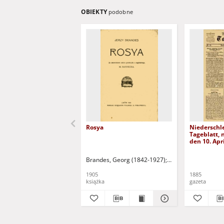
OBIEKTY
podobne
Rosya
Niederschl
Tageblatt, n
den 10. Apr
Brandes, Georg (1842-1927)
Sarnecka, M. - tł.
1905
1885
książka
gazeta