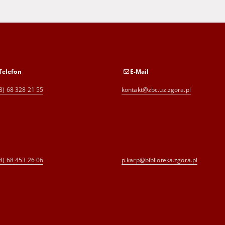
Telefon
E-Mail
8) 68 328 21 55
kontakt@zbc.uz.zgora.pl
8) 68 453 26 06
p.karp@biblioteka.zgora.pl