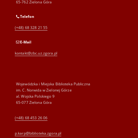
65-762 Zielona Góra
Telefon
(+48) 68 328 21 55
E-Mail
kontakt@zbc.uz.zgora.pl
Wojewódzka i Miejska Biblioteka Publiczna
im. C. Norwida w Zielonej Górze
al. Wojska Polskiego 9
65-077 Zielona Góra
(+48) 68 453 26 06
p.karp@biblioteka.zgora.pl