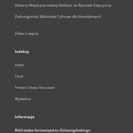
Otwarty Międzynarodowy Konkurs na Rysunek Satyryczny
Zielonogórska Biblioteka Cyfrowa dla Niewidomych
...
Zobacz więcej
Indeksy
Autor
Tytuł
Temat i słowa kluczowe
Wydawca
Informacje
Biblioteka Uniwersytetu Zielonogórskiego