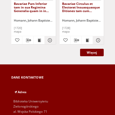
Bavariae Pars Inferior
Bavariae Circulus et
El
tam in sua Regimina
Electorat Insuasquasque
ut 
Generalia quam in in
Ditiones tam cum
Has
eorunden Praefectvras
Adiacentibus
Moe
Particvlares accurate
Quaminsertis Regionibus
exh
Homann, Johann Baptiste (1664-1724)
Homann, Johann Baptiste (1664-1724
Hom
divisa [Dokument
accuratisime divisu = La
Cir
kartograficzny
Cercle de Baviere, qui
[D
[1720]
[1728]
[ca
comprend la Regence
kar
mapa
mapa
ma
d'Amberg le Palatinat de
Neuburg et du Sulzbach,
... [Dokument
kartograficzny]
Więcej
DANE KONTAKTOWE
Adres
Biblioteka Uniwersytetu
Zielonogórskiego
al. Wojska Polskiego 71