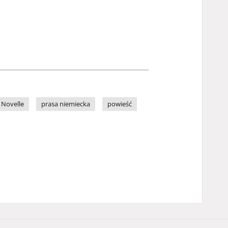
Novelle
prasa niemiecka
powieść