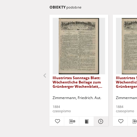
OBIEKTY
podobne
Illustrirtes Sonntags Blatt:
Illustrirtes
Wöchentliche Beilage zum
Wöchentlic
Grünberger Wochenblatt,
Grünberger
No. 30. (1884)
No. 29. (188
Zimmermann, Friedrich. Aut.
Zimmermann,
1884
1884
czasopismo
czasopismo