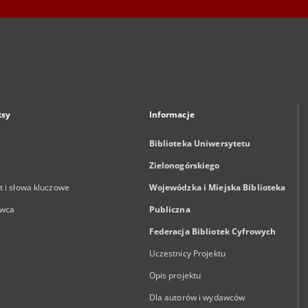
ksy
Informacje
Biblioteka Uniwersytetu
Zielonogórskiego
 i słowa kluczowe
Wojewódzka i Miejska Biblioteka
wca
Publiczna
Federacja Bibliotek Cyfrowych
Uczestnicy Projektu
Opis projektu
Dla autorów i wydawców