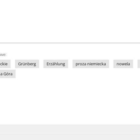
owe:
ckie
Grünberg
Erzählung
proza niemiecka
nowela
na Góra