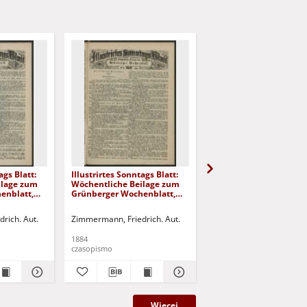
ags Blatt:
Illustrirtes Sonntags Blatt:
Illustrirtes Sonntags Bl
ilage zum
Wöchentliche Beilage zum
Wöchentliche Beilage
enblatt,
Grünberger Wochenblatt,
Grünberger Wochenbla
No. 26. (1884)
No. 25. (1884)
rich. Aut.
Zimmermann, Friedrich. Aut.
Zimmermann, Friedrich. 
1884
1884
czasopismo
czasopismo
Więcej