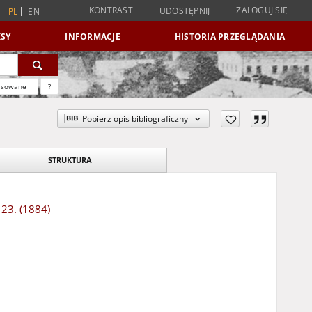
KONTRAST
ZALOGUJ SIĘ
UDOSTĘPNIJ
PL
EN
SY
INFORMACJE
HISTORIA PRZEGLĄDANIA
nsowane
?
Pobierz opis bibliograficzny
STRUKTURA
 23. (1884)