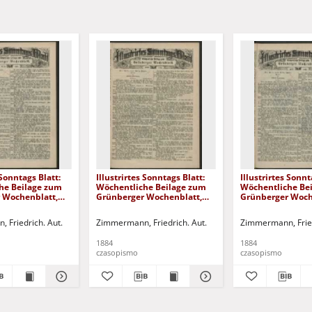
 Sonntags Blatt:
Illustrirtes Sonntags Blatt:
Illustrirtes Sonnt
he Beilage zum
Wöchentliche Beilage zum
Wöchentliche Be
 Wochenblatt,
Grünberger Wochenblatt,
Grünberger Woch
4)
No. 28. (1884)
No. 27. (1884)
 Friedrich. Aut.
Zimmermann, Friedrich. Aut.
Zimmermann, Fried
1884
1884
czasopismo
czasopismo