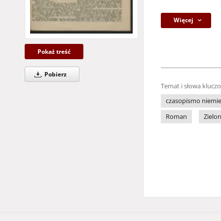
Więcej
Pokaż treść
Pobierz
Temat i słowa klucz
czasopismo niemie
Roman
Zielo