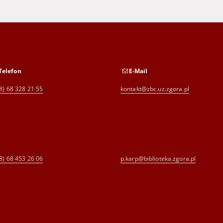
Telefon
E-Mail
8) 68 328 21 55
kontakt@zbc.uz.zgora.pl
8) 68 453 26 06
p.karp@biblioteka.zgora.pl