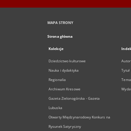
MAPA STRONY
Strona główna
Kolekcje
Inde
Dziedzictwo kulturowe
Autor
Nauka i dydaktyka
Tytuł
Regionalia
Temat
Archiwum Kresowe
Wyda
Gazeta Zielonogórska - Gazeta
Lubuska
Otwarty Międzynarodowy Konkurs na
Rysunek Satyryczny