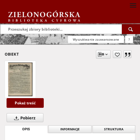
Wyszukiwanie zaawansowane
?
OBIEKT
Pokaż treść
Pobierz
OPIS
INFORMACJE
STRUKTURA