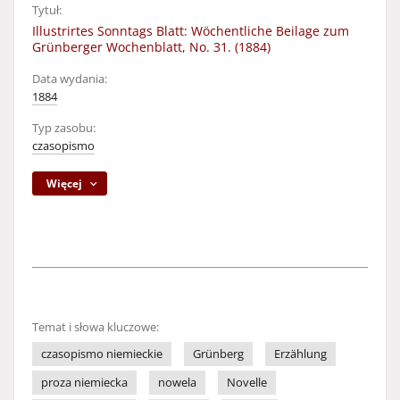
Tytuł:
Illustrirtes Sonntags Blatt: Wöchentliche Beilage zum
Grünberger Wochenblatt, No. 31. (1884)
Data wydania:
1884
Typ zasobu:
czasopismo
Więcej
Temat i słowa kluczowe:
czasopismo niemieckie
Grünberg
Erzählung
proza niemiecka
nowela
Novelle