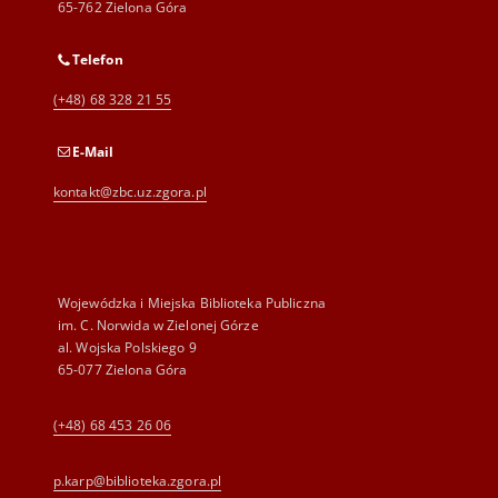
65-762 Zielona Góra
Telefon
(+48) 68 328 21 55
E-Mail
kontakt@zbc.uz.zgora.pl
Wojewódzka i Miejska Biblioteka Publiczna
im. C. Norwida w Zielonej Górze
al. Wojska Polskiego 9
65-077 Zielona Góra
(+48) 68 453 26 06
p.karp@biblioteka.zgora.pl