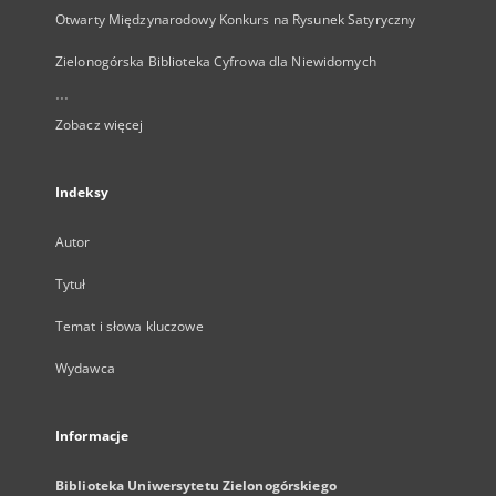
Otwarty Międzynarodowy Konkurs na Rysunek Satyryczny
Zielonogórska Biblioteka Cyfrowa dla Niewidomych
...
Zobacz więcej
Indeksy
Autor
Tytuł
Temat i słowa kluczowe
Wydawca
Informacje
Biblioteka Uniwersytetu Zielonogórskiego