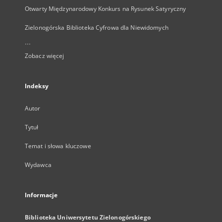
Otwarty Międzynarodowy Konkurs na Rysunek Satyryczny
Zielonogórska Biblioteka Cyfrowa dla Niewidomych
...
Zobacz więcej
Indeksy
Autor
Tytuł
Temat i słowa kluczowe
Wydawca
Informacje
Biblioteka Uniwersytetu Zielonogórskiego