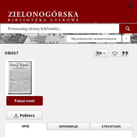
Wyszukiwanie zaawansowane
?
OBIEKT
Pokaż treść
Pobierz
OPIS
INFORMACJE
STRUKTURA