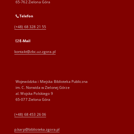
65-762 Zielona Góra
Telefon
(+48) 68 328 21 55
E-Mail
kontakt@zbc.uz.zgora.pl
Wojewódzka i Miejska Biblioteka Publiczna
im. C. Norwida w Zielonej Górze
al. Wojska Polskiego 9
65-077 Zielona Góra
(+48) 68 453 26 06
p.karp@biblioteka.zgora.pl