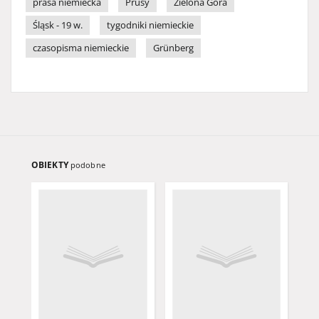
prasa niemiecka
Prusy
Zielona Góra
Śląsk - 19 w.
tygodniki niemieckie
czasopisma niemieckie
Grünberg
OBIEKTY
podobne