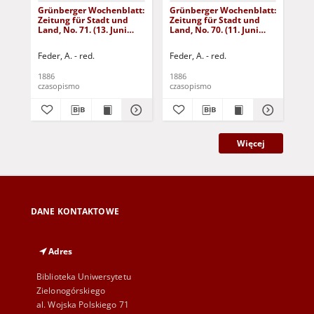
Grünberger Wochenblatt:
Grünberger Wochenblatt:
Gr
Zeitung für Stadt und
Zeitung für Stadt und
Zei
Land, No. 71. (13. Juni
Land, No. 70. (11. Juni
Lan
1886)
1886)
18
Feder, A. - red.
Feder, A. - red.
Fed
1886
1886
188
czasopismo
czasopismo
cza
Więcej
DANE KONTAKTOWE
Adres
Biblioteka Uniwersytetu
Zielonogórskiego
al. Wojska Polskiego 71