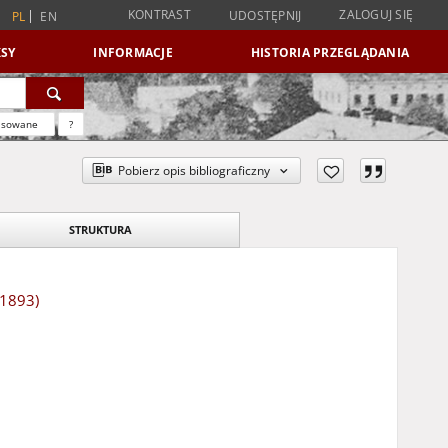
KONTRAST
ZALOGUJ SIĘ
UDOSTĘPNIJ
PL
EN
SY
INFORMACJE
HISTORIA PRZEGLĄDANIA
nsowane
?
Pobierz opis bibliograficzny
STRUKTURA
 1893)