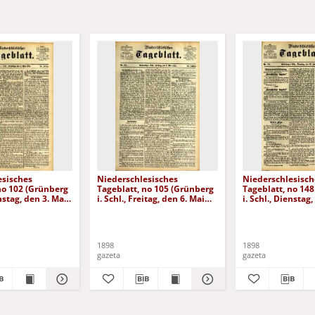
esisches
Niederschlesisches
Niederschlesisch
no 102 (Grünberg
Tageblatt, no 105 (Grünberg
Tageblatt, no 14
enstag, den 3. Mai
i. Schl., Freitag, den 6. Mai
i. Schl., Dienstag,
1898)
Juni 1898)
1898
1898
gazeta
gazeta