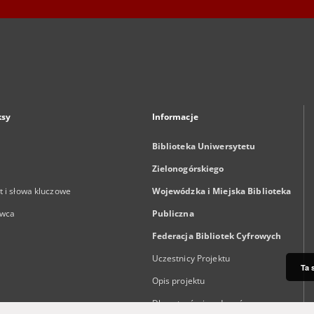
ksy
Informacje
Biblioteka Uniwersytetu
Zielonogórskiego
 i słowa kluczowe
Wojewódzka i Miejska Biblioteka
wca
Publiczna
Federacja Bibliotek Cyfrowych
Uczestnicy Projektu
Ta 
Opis projektu
Dla autorów i wydawców