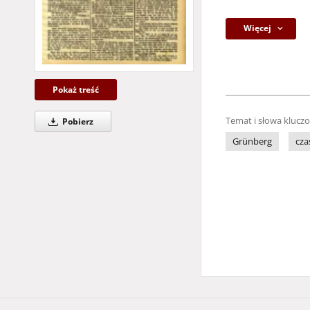
Więcej
Pokaż treść
Temat i słowa klucz
Pobierz
Grünberg
cza