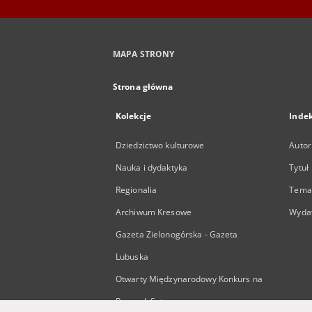
MAPA STRONY
Strona główna
Kolekcje
Inde
Dziedzictwo kulturowe
Autor
Nauka i dydaktyka
Tytuł
Regionalia
Temat
Archiwum Kresowe
Wyda
Gazeta Zielonogórska - Gazeta
Lubuska
Otwarty Międzynarodowy Konkurs na
Rysunek Satyryczny