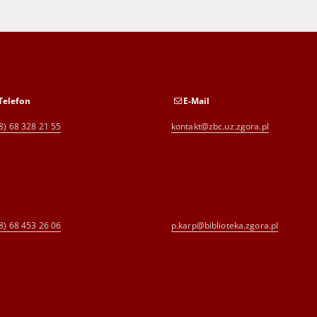
Telefon
E-Mail
8) 68 328 21 55
kontakt@zbc.uz.zgora.pl
8) 68 453 26 06
p.karp@biblioteka.zgora.pl