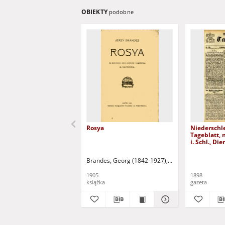
OBIEKTY
podobne
Rosya
Niederschl
Tageblatt, 
i. Schl., Di
1898)
Brandes, Georg (1842-1927)
Sarnecka, M. - tł.
1905
1898
książka
gazeta