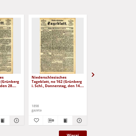
es
Niederschlesisches
Niederschlesisches
8 (Grünberg
Tageblatt, no 162 (Grünberg
Tageblatt, no 179 (Grü
 den 28.
i. Schl., Donnerstag, den 14.
i. Schl., Mittwoch, den 3
Juli 1898)
August 1898)
1898
1898
gazeta
gazeta
Więcej