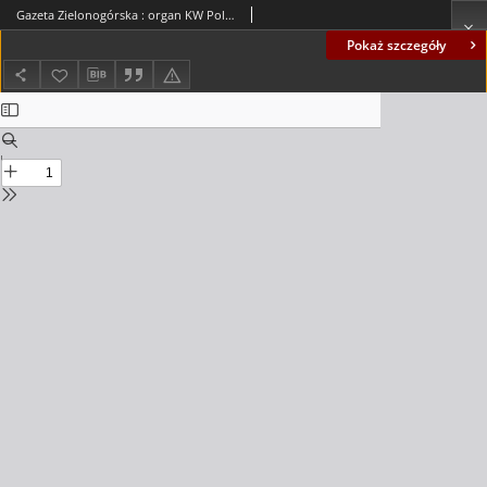
Gazeta Zielonogórska : organ KW Polskiej Zjednoczonej Partii Robotniczej R. XX Nr 227 (24 września 1971). - Wyd. A
Pokaż szczegóły