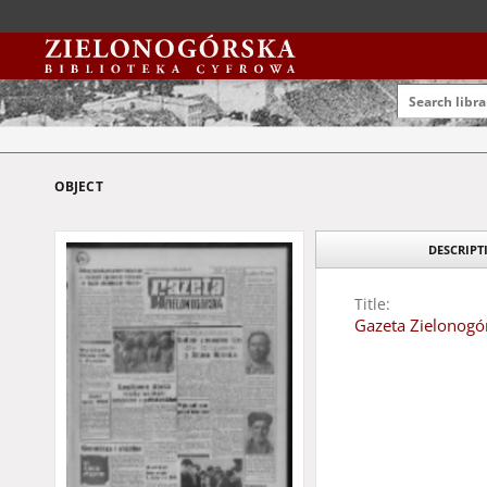
OBJECT
DESCRIP
Title:
Gazeta Zielonogór
Date:
1971
Resource Type:
czasopisma