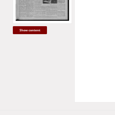
More
Show content
Subject and keyword
czasopisma region
prasa codzienna