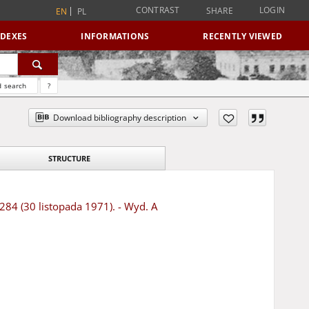
CONTRAST
LOGIN
SHARE
EN
PL
NDEXES
INFORMATIONS
RECENTLY VIEWED
 search
?
Download bibliography description
STRUCTURE
284 (30 listopada 1971). - Wyd. A