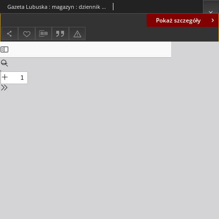
Gazeta Lubuska : magazyn : dziennik Polskiej Zjednoczonej Partii Robotniczej : Zielona Góra - Gorzów R. XXVII Nr 100 (5/6 maja 1979). - Wyd. A
Pokaż szczegóły