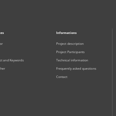
xes
Informations
or
Project description
Project Participants
ct and Keywords
Technical information
sher
Frequently asked questions
Contact