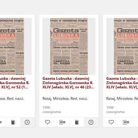
uska : dawniej
Gazeta Lubuska : dawniej
Gazeta Lubuska :
ska-Gorzowska R.
Zielonogórska-Gorzowska R.
Zielonogórska-Go
 XLV], nr 52 (1
XLIV [właśc. XLV], nr 46 (23
XLIV [właśc. XLV],
. - Wyd. 1
lutego 1996). - Wyd. 1
lutego 1996). - W
ław. Red. nacz.
Rataj, Mirosław. Red. nacz.
Rataj, Mirosław. R
1996
1996
czasopisma
czasopisma