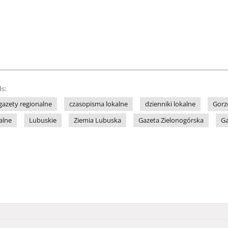
s:
gazety regionalne
czasopisma lokalne
dzienniki lokalne
Gor
alne
Lubuskie
Ziemia Lubuska
Gazeta Zielonogórska
Ga