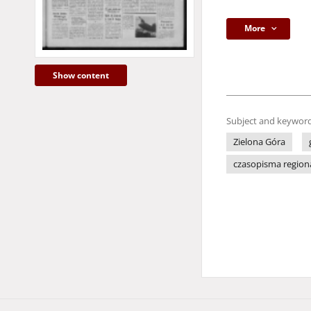
More
Show content
Subject and keyword
Zielona Góra
czasopisma region