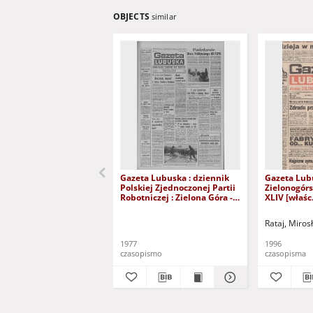
OBJECTS
similar
Gazeta Lubuska : dziennik
Gazeta Lub
Polskiej Zjednoczonej Partii
Zielonogór
Robotniczej : Zielona Góra -
XLIV [właśc.
Gorzów R. XXVI Nr 43 (23
marca 1996)
lutego 1977). - Wyd. A
Rataj, Miros
1977
1996
czasopismo
czasopisma