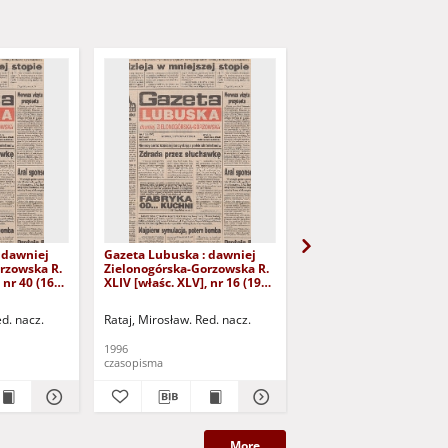
 dawniej
Gazeta Lubuska : dawniej
Gazeta Lubuska : dawn
rzowska R.
Zielonogórska-Gorzowska R.
Zielonogórska-Gorzows
 nr 40 (16
XLIV [właśc. XLV], nr 16 (19
XLI [właśc. XLII], nr 281
yd. 1
stycznia 1996). - Wyd. 1
grudnia 1993). - Wyd 1
ed. nacz.
Rataj, Mirosław. Red. nacz.
Rataj, Mirosław. Red. nac
1996
1993
czasopisma
czasopisma
More