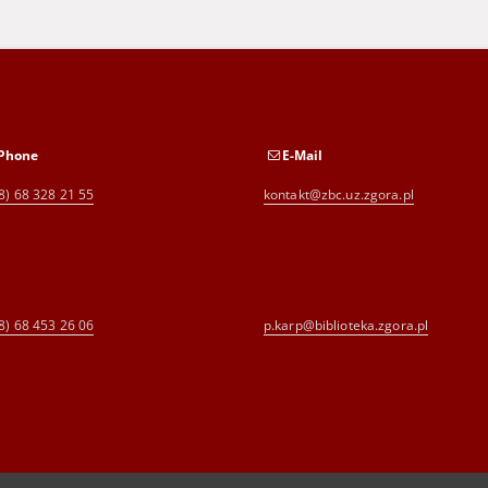
Phone
E-Mail
8) 68 328 21 55
kontakt@zbc.uz.zgora.pl
8) 68 453 26 06
p.karp@biblioteka.zgora.pl