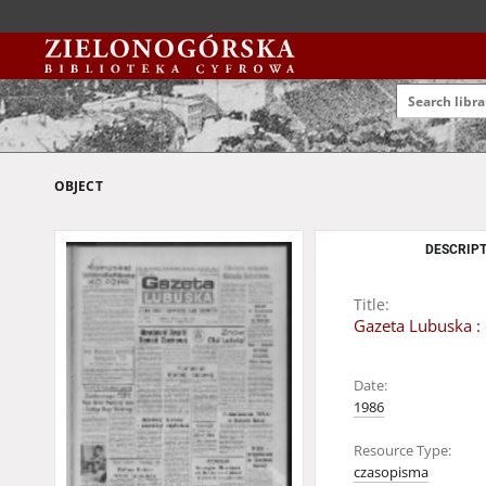
OBJECT
DESCRIPT
Title:
Gazeta Lubuska : 
Date:
1986
Resource Type:
czasopisma