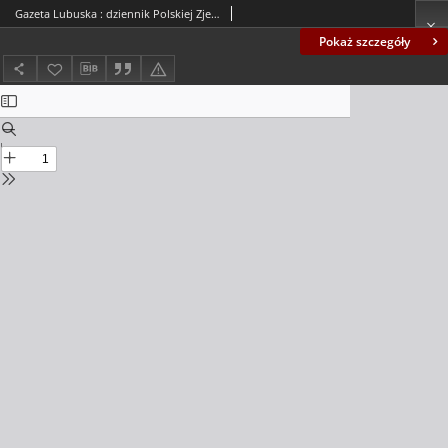
Gazeta Lubuska : dziennik Polskiej Zjednoczonej Partii Robotniczej : Zielona Góra - Gorzów R. XXVII Nr 181 (14 sierpnia 1979). - Wyd. A
Pokaż szczegóły