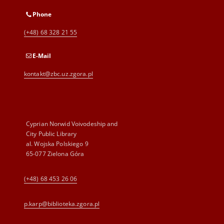
Phone
(+48) 68 328 21 55
E-Mail
kontakt@zbc.uz.zgora.pl
Cyprian Norwid Voivodeship and
City Public Library
al. Wojska Polskiego 9
65-077 Zielona Góra
(+48) 68 453 26 06
p.karp@biblioteka.zgora.pl