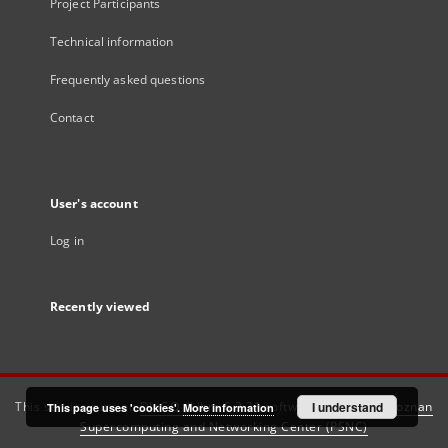
Project Participants
Technical information
Frequently asked questions
Contact
User's account
Log in
Recently viewed
This service runs on
DInGO dLibra 6.3.21
software created by
I understand
Poznan
This page uses 'cookies'.
More information
Supercomputing and Networking Center (PSNC)