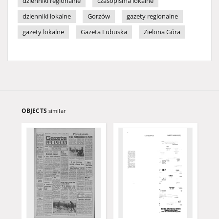
dzienniki regionalne
czasopisma lokalne
dzienniki lokalne
Gorzów
gazety regionalne
gazety lokalne
Gazeta Lubuska
Zielona Góra
OBJECTS
similar