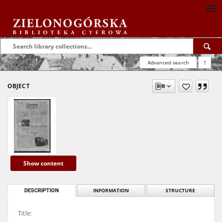
Advanced search
?
OBJECT
Show content
DESCRIPTION
INFORMATION
STRUCTURE
Title: