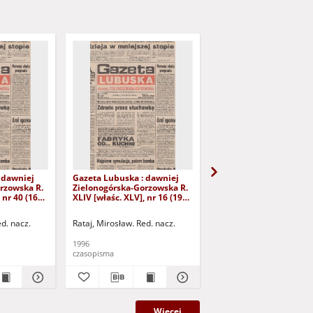
 dawniej
Gazeta Lubuska : dawniej
Gazeta Lubuska : dawn
rzowska R.
Zielonogórska-Gorzowska R.
Zielonogórska-Gorzows
 nr 40 (16
XLIV [właśc. XLV], nr 16 (19
XLI [właśc. XLII], nr 281
yd. 1
stycznia 1996). - Wyd. 1
grudnia 1993). - Wyd 1
ed. nacz.
Rataj, Mirosław. Red. nacz.
Rataj, Mirosław. Red. nac
1996
1993
czasopisma
czasopisma
Więcej