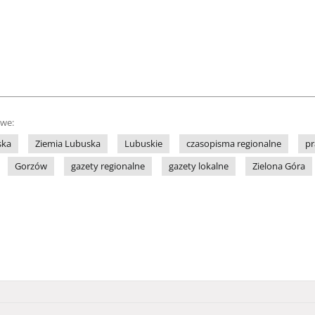
owe:
ska
Ziemia Lubuska
Lubuskie
czasopisma regionalne
pr
Gorzów
gazety regionalne
gazety lokalne
Zielona Góra