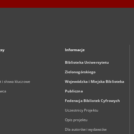
ksy
Informacje
Biblioteka Uniwersytetu
Zielonogórskiego
 i słowa kluczowe
Wojewódzka i Miejska Biblioteka
wca
Publiczna
Federacja Bibliotek Cyfrowych
Uczestnicy Projektu
Opis projektu
Dla autorów i wydawców