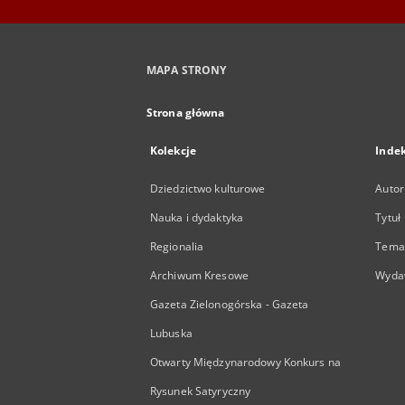
MAPA STRONY
Strona główna
Kolekcje
Inde
Dziedzictwo kulturowe
Autor
Nauka i dydaktyka
Tytuł
Regionalia
Temat
Archiwum Kresowe
Wyda
Gazeta Zielonogórska - Gazeta
Lubuska
Otwarty Międzynarodowy Konkurs na
Rysunek Satyryczny