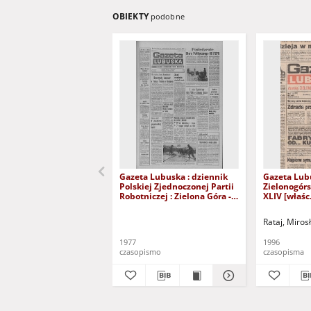
OBIEKTY
podobne
Gazeta Lubuska : dziennik
Gazeta Lub
Polskiej Zjednoczonej Partii
Zielonogór
Robotniczej : Zielona Góra -
XLIV [właśc.
Gorzów R. XXVI Nr 43 (23
marca 1996)
lutego 1977). - Wyd. A
Rataj, Miros
1977
1996
czasopismo
czasopisma