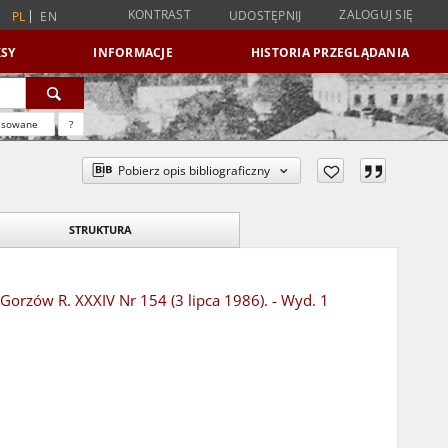
KONTRAST
ZALOGUJ SIĘ
UDOSTĘPNIJ
PL
EN
SY
INFORMACJE
HISTORIA PRZEGLĄDANIA
nsowane
?
Pobierz opis bibliograficzny
STRUKTURA
 Gorzów R. XXXIV Nr 154 (3 lipca 1986). - Wyd. 1