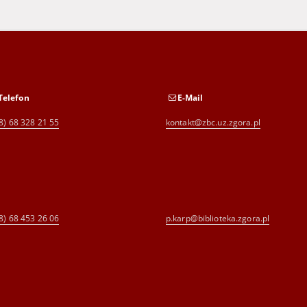
Telefon
E-Mail
8) 68 328 21 55
kontakt@zbc.uz.zgora.pl
8) 68 453 26 06
p.karp@biblioteka.zgora.pl