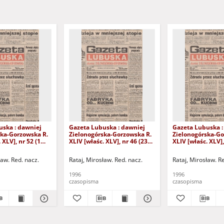
uska : dawniej
Gazeta Lubuska : dawniej
Gazeta Lubuska :
ska-Gorzowska R.
Zielonogórska-Gorzowska R.
Zielonogórska-Go
 XLV], nr 52 (1
XLIV [właśc. XLV], nr 46 (23
XLIV [właśc. XLV],
. - Wyd. 1
lutego 1996). - Wyd. 1
lutego 1996). - W
ław. Red. nacz.
Rataj, Mirosław. Red. nacz.
Rataj, Mirosław. R
1996
1996
czasopisma
czasopisma