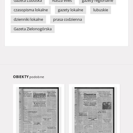
Gazeta Lubuska
Nasza Wieś
gazety regionalne
czasopisma lokalne
gazety lokalne
lubuskie
dzienniki lokalne
prasa codzienna
Gazeta Zielonogórska
OBIEKTY
podobne