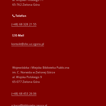
65-762 Zielona Góra
Telefon
(+48) 68 328 21 55
E-Mail
kontakt@zbc.uz.zgora.pl
Wojewódzka i Miejska Biblioteka Publiczna
im. C. Norwida w Zielonej Górze
al. Wojska Polskiego 9
65-077 Zielona Góra
(+48) 68 453 26 06
p.karp@biblioteka.zgora.pl