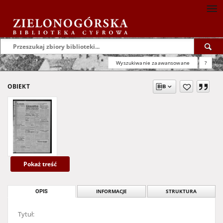
Wyszukiwanie zaawansowane
?
OBIEKT
Pokaż treść
OPIS
INFORMACJE
STRUKTURA
Tytuł: