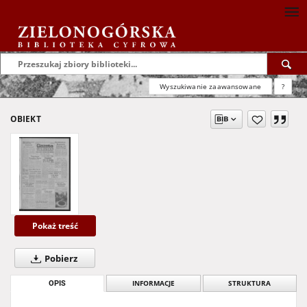
Wyszukiwanie zaawansowane
?
OBIEKT
Pokaż treść
Pobierz
OPIS
INFORMACJE
STRUKTURA