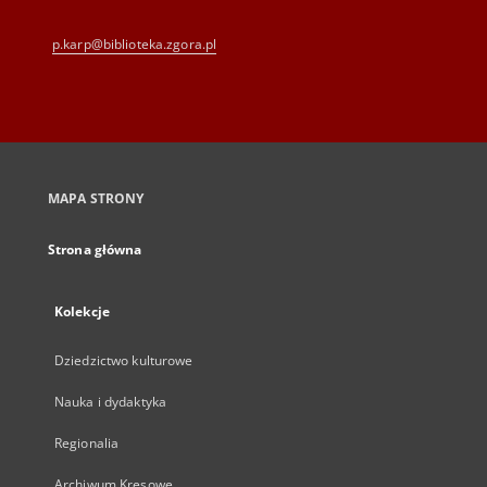
p.karp@biblioteka.zgora.pl
MAPA STRONY
Strona główna
Kolekcje
Dziedzictwo kulturowe
Nauka i dydaktyka
Regionalia
Archiwum Kresowe