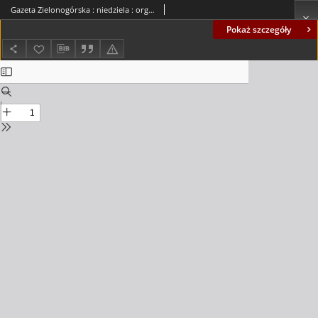
Gazeta Zielonogórska : niedziela : organ KW Polskiej Zjednoczonej Partii Robotniczej R. VII Nr 104 (3/4 maja 1958)
Pokaż szczegóły