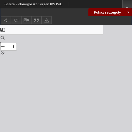
Gazeta Zielonogórska : organ KW Polskiej Zjednoczonej Partii Robotniczej R. XVIII Nr 46 (24 lutego 1969). - Wyd. A
Pokaż szczegóły