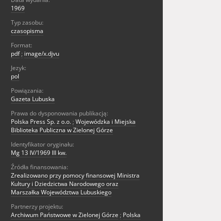
1969
Typ zasobu:
czasopisma
Format:
pdf
;
image/x.djvu
Jezyk:
pol
Powiązania:
Gazeta Lubuska
Prawa do dysponowania publikacją:
Polska Press Sp. z o.o.
;
Wojewódzka i Miejska
Biblioteka Publiczna w Zielonej Górze
Identyfikator oryginału:
Mg 13 IV/1969 III kw.
Źródła finansowania:
Zrealizowano przy pomocy finansowej Ministra
Kultury i Dziedzictwa Narodowego oraz
Marszałka Województwa Lubuskiego
Partnerzy projektu:
Archiwum Państwowe w Zielonej Górze
;
Polska