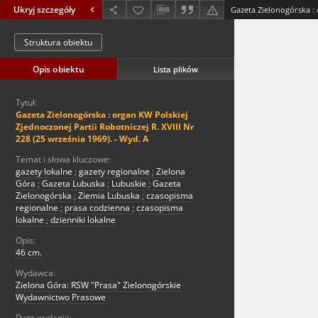
Ukryj szczegóły
Struktura obiektu
Opis obiektu
Lista plików
Tytuł:
Gazeta Zielonogórska : organ KW Polskiej
Zjednoczonej Partii Robotniczej R. XVIII Nr
228 (25 września 1969). - Wyd. A
Temat i słowa kluczowe:
gazety lokalne
;
gazety regionalne
;
Zielona
Góra
;
Gazeta Lubuska
;
Lubuskie
;
Gazeta
Zielonogórska
;
Ziemia Lubuska
;
czasopisma
regionalne
;
prasa codzienna
;
czasopisma
lokalne
;
dzienniki lokalne
Opis:
46 cm.
Wydawca:
Zielona Góra: RSW "Prasa" Zielonogórskie
Wydawnictwo Prasowe
Data wydania: