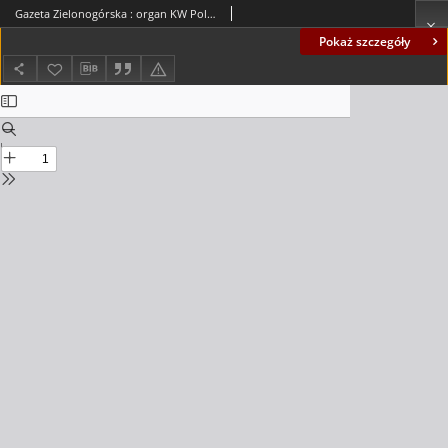
Gazeta Zielonogórska : organ KW Polskiej Zjednoczonej Partii Robotniczej R. XIX Nr 60 (12 marca 1970). - Wyd. A
Pokaż szczegóły