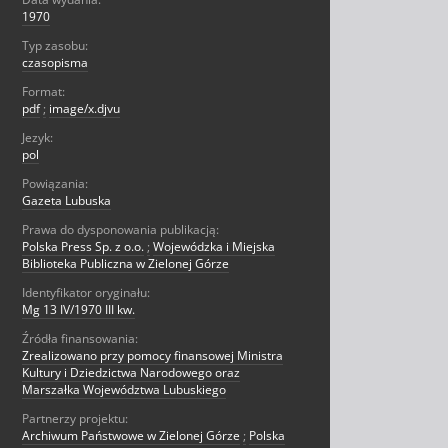
1970
Typ zasobu:
czasopisma
Format:
pdf
;
image/x.djvu
Jezyk:
pol
Powiązania:
Gazeta Lubuska
Prawa do dysponowania publikacją:
Polska Press Sp. z o.o.
;
Wojewódzka i Miejska
Biblioteka Publiczna w Zielonej Górze
Identyfikator oryginału:
Mg 13 IV/1970 III kw.
Źródła finansowania:
Zrealizowano przy pomocy finansowej Ministra
Kultury i Dziedzictwa Narodowego oraz
Marszałka Województwa Lubuskiego
Partnerzy projektu:
Archiwum Państwowe w Zielonej Górze
;
Polska