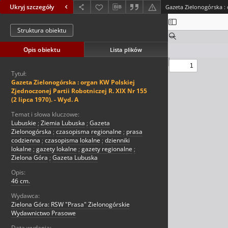
Ukryj szczegóły
Struktura obiektu
Opis obiektu
Lista plików
Tytuł:
Gazeta Zielonogórska : organ KW Polskiej
Zjednoczonej Partii Robotniczej R. XIX Nr 155
(2 lipca 1970). - Wyd. A
Temat i słowa kluczowe:
Lubuskie
;
Ziemia Lubuska
;
Gazeta
Zielonogórska
;
czasopisma regionalne
;
prasa
codzienna
;
czasopisma lokalne
;
dzienniki
lokalne
;
gazety lokalne
;
gazety regionalne
;
Zielona Góra
;
Gazeta Lubuska
Opis:
46 cm.
Wydawca:
Zielona Góra: RSW "Prasa" Zielonogórskie
Wydawnictwo Prasowe
Data wydania: