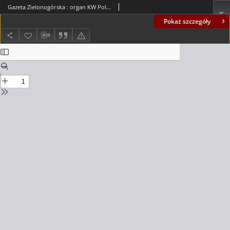
Gazeta Zielonogórska : organ KW Polskiej Zjednoczonej Partii Robotniczej R. XIX Nr 207 (1 września 1970). - Wyd. A
Pokaż szczegóły