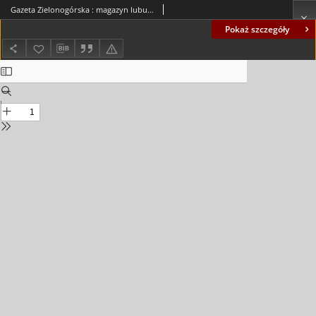
Gazeta Zielonogórska : magazyn lubuski : organ KW Polskiej Zjednoczonej Partii Robotniczej R. XIX Nr 229 (26/27 września 1970). - Wyd. A
Pokaż szczegóły