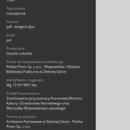
Typ zasobu:
czasopisma
Format:
pdf
;
image/x.djvu
Jezyk:
pol
Powiązania:
Gazeta Lubuska
Prawa do dysponowania publikacją:
Polska Press Sp. z o.o.
;
Wojewódzka i Miejska
Biblioteka Publiczna w Zielonej Górze
Identyfikator oryginału:
Mg 13 IV/1960 I kw.
Źródła finansowania:
Zrealizowano przy pomocy finansowej Ministra
Kultury i Dziedzictwa Narodowego oraz
Marszałka Województwa Lubuskiego
Partnerzy projektu:
Archiwum Państwowe w Zielonej Górze
;
Polska
Press Sp. z o.o.