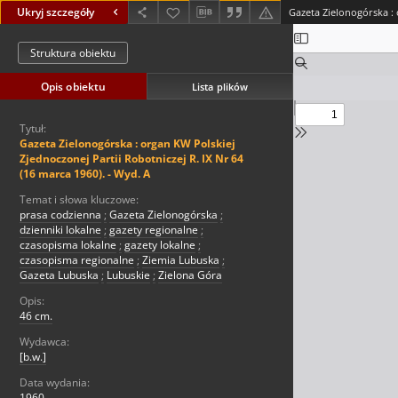
Ukryj szczegóły
Struktura obiektu
Opis obiektu
Lista plików
Tytuł:
Gazeta Zielonogórska : organ KW Polskiej
Zjednoczonej Partii Robotniczej R. IX Nr 64
(16 marca 1960). - Wyd. A
Temat i słowa kluczowe:
prasa codzienna
;
Gazeta Zielonogórska
;
dzienniki lokalne
;
gazety regionalne
;
czasopisma lokalne
;
gazety lokalne
;
czasopisma regionalne
;
Ziemia Lubuska
;
Gazeta Lubuska
;
Lubuskie
;
Zielona Góra
Opis:
46 cm.
Wydawca:
[b.w.]
Data wydania:
1960