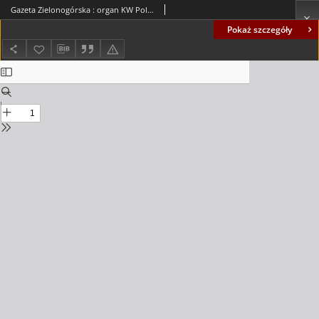
Gazeta Zielonogórska : organ KW Polskiej Zjednoczonej Partii Robotniczej R. IX Nr 70 (23 marca 1960). - Wyd. A
Pokaż szczegóły