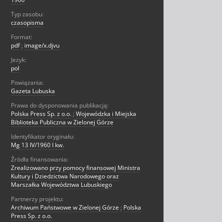
Typ zasobu:
czasopisma
Format:
pdf
;
image/x.djvu
Jezyk:
pol
Powiązania:
Gazeta Lubuska
Prawa do dysponowania publikacją:
Polska Press Sp. z o.o.
;
Wojewódzka i Miejska
Biblioteka Publiczna w Zielonej Górze
Identyfikator oryginału:
Mg 13 IV/1960 I kw.
Źródła finansowania:
Zrealizowano przy pomocy finansowej Ministra
Kultury i Dziedzictwa Narodowego oraz
Marszałka Województwa Lubuskiego
Partnerzy projektu:
Archiwum Państwowe w Zielonej Górze
;
Polska
Press Sp. z o.o.