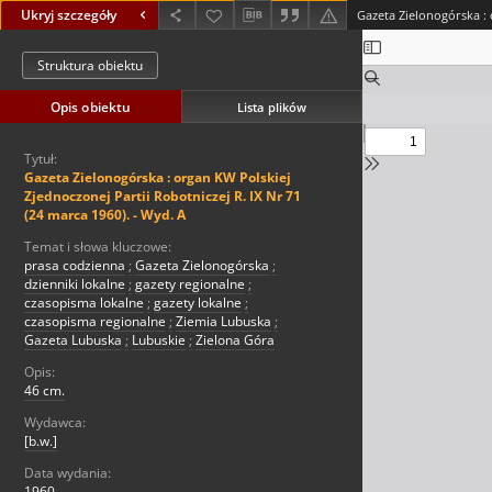
Ukryj szczegóły
Struktura obiektu
Opis obiektu
Lista plików
Tytuł:
Gazeta Zielonogórska : organ KW Polskiej
Zjednoczonej Partii Robotniczej R. IX Nr 71
(24 marca 1960). - Wyd. A
Temat i słowa kluczowe:
prasa codzienna
;
Gazeta Zielonogórska
;
dzienniki lokalne
;
gazety regionalne
;
czasopisma lokalne
;
gazety lokalne
;
czasopisma regionalne
;
Ziemia Lubuska
;
Gazeta Lubuska
;
Lubuskie
;
Zielona Góra
Opis:
46 cm.
Wydawca:
[b.w.]
Data wydania:
1960