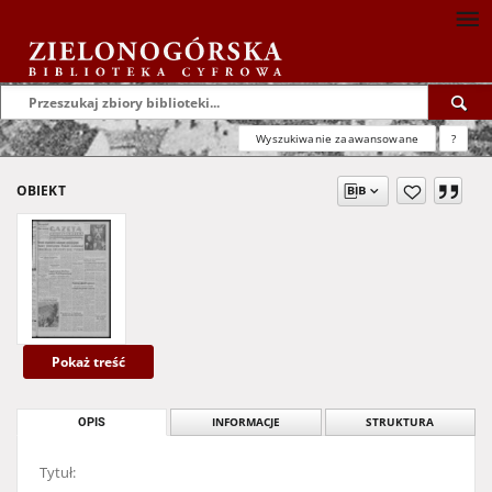
Wyszukiwanie zaawansowane
?
OBIEKT
Pokaż treść
OPIS
INFORMACJE
STRUKTURA
Tytuł: