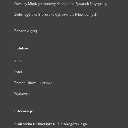
Otwarty Międzynarodowy Konkurs na Rysunek Satyryczny
Zielonogórska Biblioteka Cyfrowa dla Niewidomych
...
Zobacz więcej
Indeksy
Autor
Tytuł
Temat i słowa kluczowe
Wydawca
Informacje
Biblioteka Uniwersytetu Zielonogórskiego