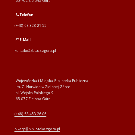
65-762 Zielona Góra
Telefon
(+48) 68 328 21 55
E-Mail
kontakt@zbc.uz.zgora.pl
Wojewódzka i Miejska Biblioteka Publiczna
im. C. Norwida w Zielonej Górze
al. Wojska Polskiego 9
65-077 Zielona Góra
(+48) 68 453 26 06
p.karp@biblioteka.zgora.pl