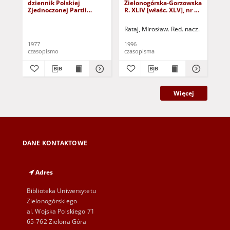
dziennik Polskiej
Zielonogórska-Gorzowska
Zi
Zjednoczonej Partii
R. XLIV [właśc. XLV], nr 52
R. 
Robotniczej : Zielona
(1 marca 1996). - Wyd. 1
(23
Góra - Gorzów R. XXVI Nr
Rataj, Mirosław. Red. nacz.
Rat
43 (23 lutego 1977). -
Wyd. A
1977
1996
199
czasopismo
czasopisma
cza
Więcej
DANE KONTAKTOWE
Adres
Biblioteka Uniwersytetu
Zielonogórskiego
al. Wojska Polskiego 71
65-762 Zielona Góra