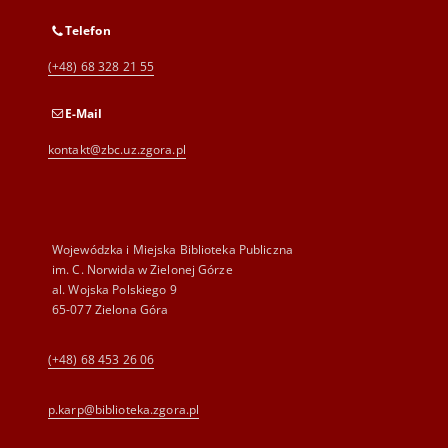
Telefon
(+48) 68 328 21 55
E-Mail
kontakt@zbc.uz.zgora.pl
Wojewódzka i Miejska Biblioteka Publiczna
im. C. Norwida w Zielonej Górze
al. Wojska Polskiego 9
65-077 Zielona Góra
(+48) 68 453 26 06
p.karp@biblioteka.zgora.pl