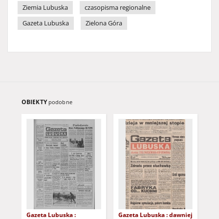
Ziemia Lubuska
czasopisma regionalne
Gazeta Lubuska
Zielona Góra
OBIEKTY
podobne
Gazeta Lubuska :
Gazeta Lubuska : dawniej
Gaz