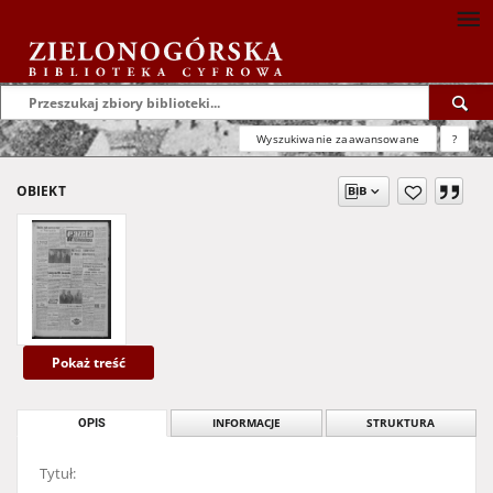
Wyszukiwanie zaawansowane
?
OBIEKT
Pokaż treść
OPIS
INFORMACJE
STRUKTURA
Tytuł: