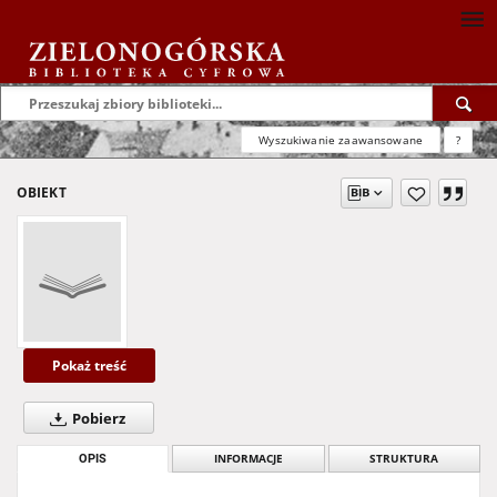
Wyszukiwanie zaawansowane
?
OBIEKT
Pokaż treść
Pobierz
OPIS
INFORMACJE
STRUKTURA