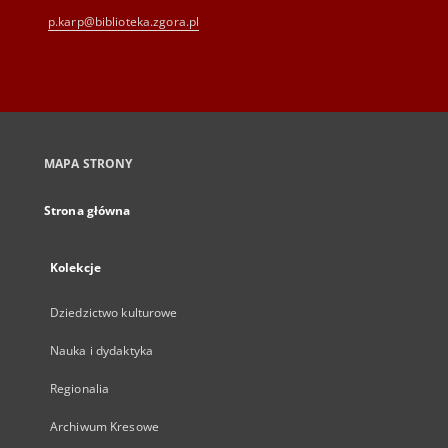
p.karp@biblioteka.zgora.pl
MAPA STRONY
Strona główna
Kolekcje
Dziedzictwo kulturowe
Nauka i dydaktyka
Regionalia
Archiwum Kresowe