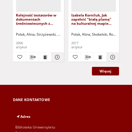
Kolejność testatorów w
Izabela Korniluk, Jak
Ni
dokumentach
zapełnić "białą plamę"
ku
średniowiecznych z
na kulturalnej mapie
In
elementami
Polski? - recenzja
Zi
prozopografii (na
Zie
Polak, Alina
Strzyżewski, Wojciech (1960- ) - red.
Polak, Alina
Skobelski, Robert (1968- )
Pol
przykładzie dokumentu
= 
Bolesława Pobożnego z
her
2006
2017
201
1261 roku)
"M
artykuł
artykuł
art
inf
Lu
Zie
Więcej
DANE KONTAKTOWE
Adres
Biblioteka Uniwersytetu