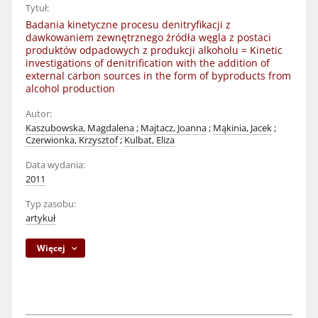
Tytuł:
Badania kinetyczne procesu denitryfikacji z
dawkowaniem zewnętrznego źródła węgla z postaci
produktów odpadowych z produkcji alkoholu = Kinetic
investigations of denitrification with the addition of
external carbon sources in the form of byproducts from
alcohol production
Autor:
Kaszubowska, Magdalena
;
Majtacz, Joanna
;
Mąkinia, Jacek
;
Czerwionka, Krzysztof
;
Kulbat, Eliza
Data wydania:
2011
Typ zasobu:
artykuł
Więcej