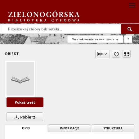
Wyszukiwanie zaawansowane
?
OBIEKT
Pokaż treść
Pobierz
OPIS
INFORMACJE
STRUKTURA