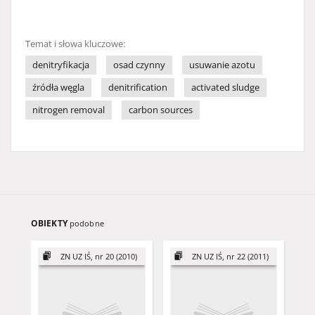
Temat i słowa kluczowe:
denitryfikacja
osad czynny
usuwanie azotu
źródła węgla
denitrification
activated sludge
nitrogen removal
carbon sources
OBIEKTY
podobne
ZN UZ IŚ, nr 20 (2010)
ZN UZ IŚ, nr 22 (2011)