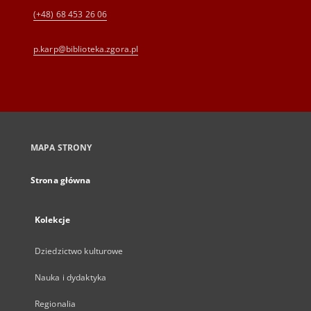
(+48) 68 453 26 06
p.karp@biblioteka.zgora.pl
MAPA STRONY
Strona główna
Kolekcje
Dziedzictwo kulturowe
Nauka i dydaktyka
Regionalia