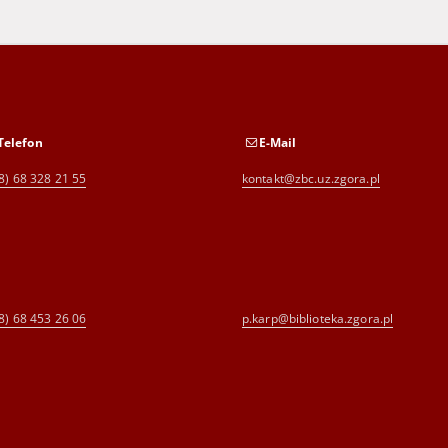
Telefon
E-Mail
8) 68 328 21 55
kontakt@zbc.uz.zgora.pl
8) 68 453 26 06
p.karp@biblioteka.zgora.pl