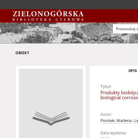
OBIEKT
OPIS
Tytuł:
Produkty biobójcz
biological corros
Autor:
Piontek, Marlena
;
L
Data wydania: