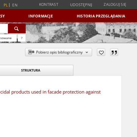
KONTRAST
ZALOGUJ SIĘ
UDOSTĘPNIJ
PL
EN
SY
INFORMACJE
HISTORIA PRZEGLĄDANIA
nsowane
?
Pobierz opis bibliograficzny
STRUKTURA
idal products used in facade protection against