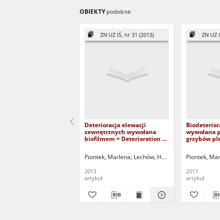
OBIEKTY
podobne
ZN UZ IŚ, nr 31 (2013)
ZN UZ I
Deterioracja elewacji
Biodeterior
zewnętrznych wywołana
wywołana p
biofilmem = Deterioration of
grzybów pl
the external façade caused
Glass biode
by biofilm
caused by 
Piontek, Marlena
Lechów, Hanna
Greinert, Andrz
Piontek, Ma
2013
2017
artykuł
artykuł