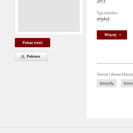
2013
Typ zasobu:
artykuł
Więcej
Pokaż treść
Pobierz
Temat i słowa klucz
biocydy
koroz