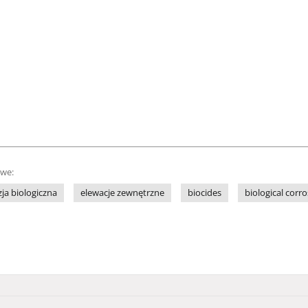
owe:
ja biologiczna
elewacje zewnętrzne
biocides
biological corr