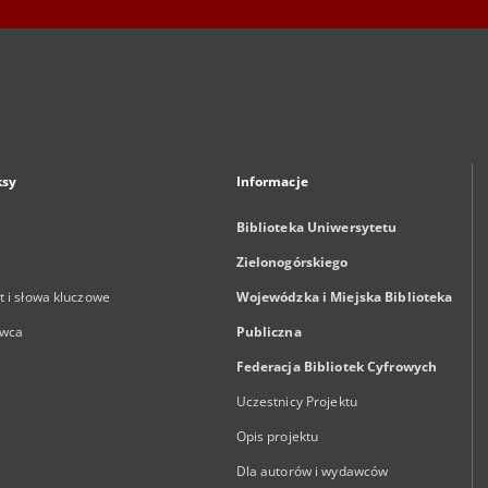
ksy
Informacje
Biblioteka Uniwersytetu
Zielonogórskiego
 i słowa kluczowe
Wojewódzka i Miejska Biblioteka
wca
Publiczna
Federacja Bibliotek Cyfrowych
Uczestnicy Projektu
Opis projektu
Dla autorów i wydawców