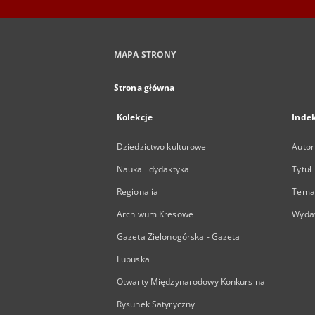
MAPA STRONY
Strona główna
Kolekcje
Inde
Dziedzictwo kulturowe
Autor
Nauka i dydaktyka
Tytuł
Regionalia
Temat
Archiwum Kresowe
Wyda
Gazeta Zielonogórska - Gazeta
Lubuska
Otwarty Międzynarodowy Konkurs na
Rysunek Satyryczny