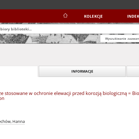
KOLEKCJE
INDEK
Wyszukiwanie zaawa
INFORMACJE
e stosowane w ochronie elewacji przed korozją biologiczną = Bioc
ion
echów, Hanna