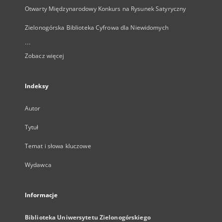
Otwarty Międzynarodowy Konkurs na Rysunek Satyryczny
Zielonogórska Biblioteka Cyfrowa dla Niewidomych
...
Zobacz więcej
Indeksy
Autor
Tytuł
Temat i słowa kluczowe
Wydawca
Informacje
Biblioteka Uniwersytetu Zielonogórskiego