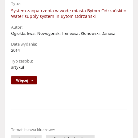
Tytuł:
System zaopatrzenia w wodę miasta Bytom Odrzański =
Water supply system in Bytom Odrzanski
Autor:
Ogiołda, Ewa
;
Nowogoński, Ireneusz
;
Kłonowski, Dariusz
Data wydania:
2014
Typ zasobu:
artykuł
Więcej
Temat i słowa kluczowe: