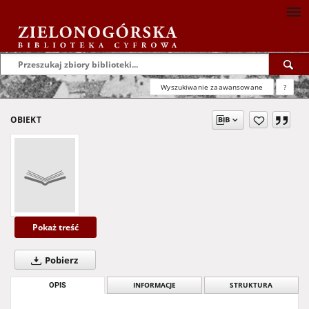
Wyszukiwanie zaawansowane
?
OBIEKT
Pokaż treść
Pobierz
OPIS
INFORMACJE
STRUKTURA