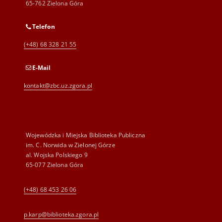
65-762 Zielona Góra
Telefon
(+48) 68 328 21 55
E-Mail
kontakt@zbc.uz.zgora.pl
Wojewódzka i Miejska Biblioteka Publiczna
im. C. Norwida w Zielonej Górze
al. Wojska Polskiego 9
65-077 Zielona Góra
(+48) 68 453 26 06
p.karp@biblioteka.zgora.pl