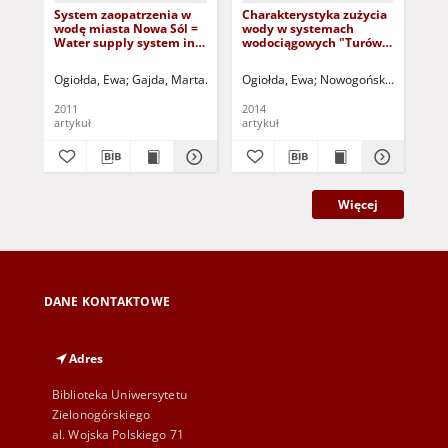
System zaopatrzenia w
Charakterystyka zużycia
Sy
wodę miasta Nowa Sól =
wody w systemach
wo
Water supply system in
wodociągowych "Turów"
Wa
Nowa Sol
i "Serby" w gminie
Ko
Głogów = Characteristics
Ogiołda, Ewa
Gajda, Marta
Greinert, Andrzej - red.
Ogiołda, Ewa
Nowogoński, Ireneusz
Ogi
of water consumption in
water supply systems
2011
2014
201
"Turów" and "Serby" in
artykuł
artykuł
art
Głogów commune
Więcej
DANE KONTAKTOWE
Adres
Biblioteka Uniwersytetu
Zielonogórskiego
al. Wojska Polskiego 71