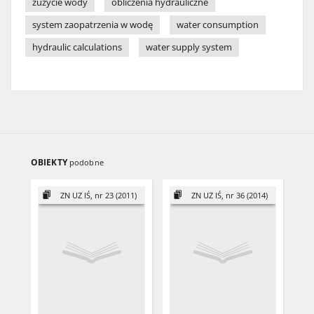
zużycie wody
obliczenia hydrauliczne
system zaopatrzenia w wodę
water consumption
hydraulic calculations
water supply system
OBIEKTY
podobne
ZN UZ IŚ, nr 23 (2011)
ZN UZ IŚ, nr 36 (2014)