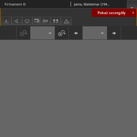
Firmament III
Jama, Waldemar (1942- )
Pokaż szczegóły