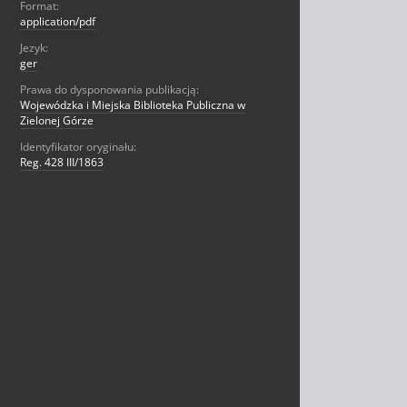
Format:
application/pdf
Jezyk:
ger
Prawa do dysponowania publikacją:
Wojewódzka i Miejska Biblioteka Publiczna w
Zielonej Górze
Identyfikator oryginału:
Reg. 428 III/1863