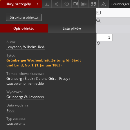
Ukryj szczegóły
Struktura obiektu
Opis obiektu
Lista plików
Autor:
Levysohn, Wilhelm. Red.
Tytuł:
Grünberger Wochenblatt: Zeitung für Stadt
und Land, No. 1. (1. Januar 1863)
Temat i słowa kluczowe:
Grünberg
;
Śląsk
;
Zielona Góra
;
Prusy
;
czasopismo niemieckie
Wydawca:
Grünberg: W. Levysohn
Data wydania:
1863
Typ zasobu:
czasopisma