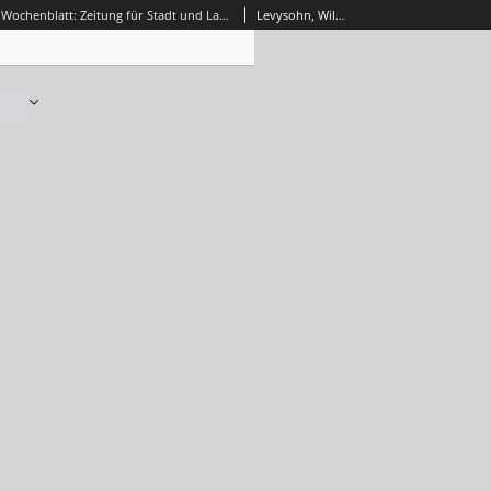
Grünberger Wochenblatt: Zeitung für Stadt und Land, No. 1. (1. Januar 1863)
Levysohn, Wilhelm. Red.