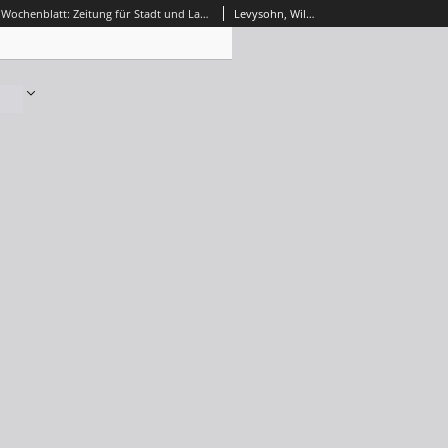
Grünberger Wochenblatt: Zeitung für Stadt und Land, No. 6. (18. Januar 1863)
Levysohn, Wilhelm. Red.