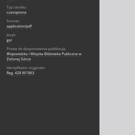
Typ zasobu:
czasopisma
Format:
application/pdf
Jezyk:
ger
Prawa do dysponowania publikacją:
Wojewódzka i Miejska Biblioteka Publiczna w
Zielonej Górze
Identyfikator oryginału:
Reg. 428 III/1863