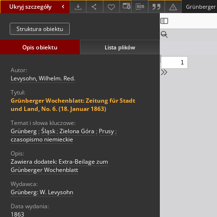
Ukryj szczegóły
Struktura obiektu
Opis obiektu
Lista plików
Autor:
Levysohn, Wilhelm. Red.
Tytuł:
Grünberger Wochenblatt: Zeitung für Stadt
und Land, No. 6. (18. Januar 1863)
Temat i słowa kluczowe:
Grünberg
;
Śląsk
;
Zielona Góra
;
Prusy
;
czasopismo niemieckie
Opis:
Zawiera dodatek: Extra-Beilage zum
Grünberger Wochenblatt
Wydawca:
Grünberg: W. Levysohn
Data wydania:
1863