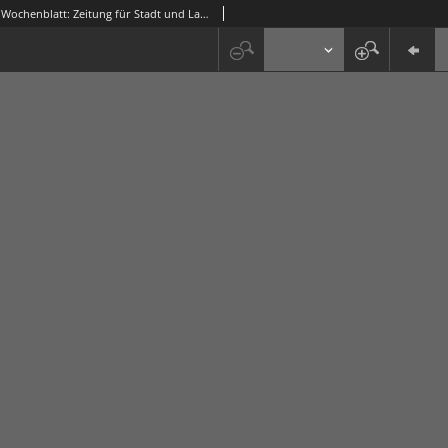
Grünberger Wochenblatt: Zeitung für Stadt und Land, No. 42. (18./19. Februar 1933)