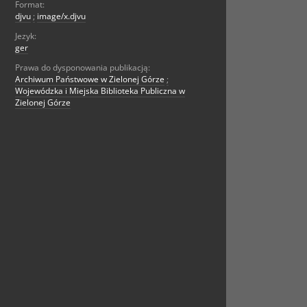
Format:
djvu
;
image/x.djvu
Jezyk:
ger
Prawa do dysponowania publikacją:
Archiwum Państwowe w Zielonej Górze
;
Wojewódzka i Miejska Biblioteka Publiczna w
Zielonej Górze