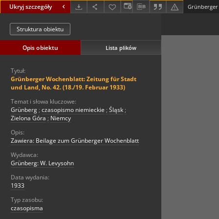
Ukryj szczegóły
Struktura obiektu
Opis obiektu
Lista plików
Tytuł:
Grünberger Wochenblatt: Zeitung für Stadt
und Land, No. 42. (18./19. Februar 1933)
Temat i słowa kluczowe:
Grünberg
;
czasopismo niemieckie
;
Śląsk
;
Zielona Góra
;
Niemcy
Opis:
Zawiera: Beilage zum Grünberger Wochenblatt
Wydawca:
Grünberg: W. Levysohn
Data wydania:
1933
Typ zasobu:
czasopisma