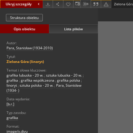
Ukryj szczegóły
Zielona Góra
Struktura obiektu
Opis obiektu
Lista plików
Autor:
Para, Stanisław (1934-2010)
Tytuł:
Zielona Góra (linoryt)
Temat i słowa kluczowe:
grafika lubuska - 20 w.
;
sztuka lubuska - 20 w.
;
grafika
;
grafika współczesna
;
grafika polska
;
linoryt
;
sztuka polska - 20 w.
;
Para, Stanisław
(1934- )
Data wydania:
[b.r.]
Typ zasobu:
grafika
Format:
image/x.djvu