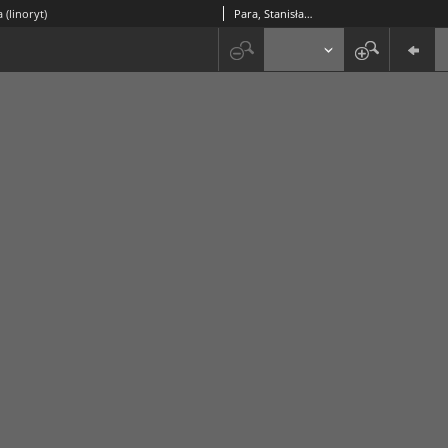
 (linoryt)
Para, Stanisław (1934-2010)