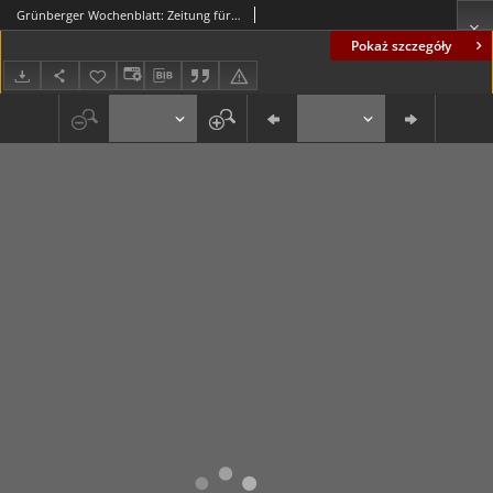
Grünberger Wochenblatt: Zeitung für Stadt und Land, No. 132. (8./9. Juni 1935)
Pokaż szczegóły