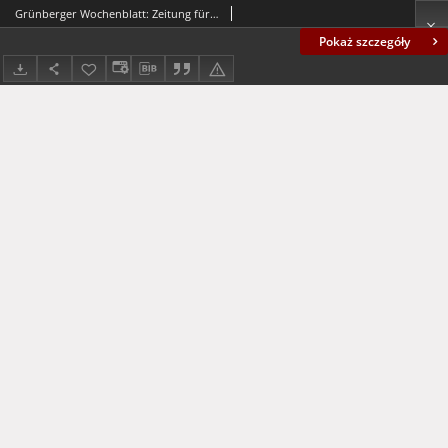
Grünberger Wochenblatt: Zeitung für Stadt und Land, No. 271. (19./20. November 1935)
Pokaż szczegóły