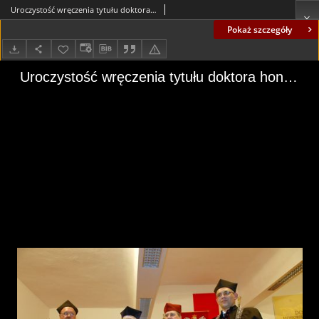
Uroczystość wręczenia tytułu doktora honoris causa Uniwersytetu Zielonogórskiego profesorowi Owenowi Gingerichowi (fot. 61)
Pokaż szczegóły