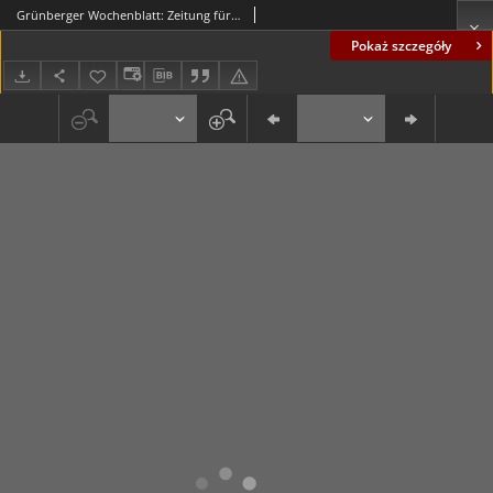
Grünberger Wochenblatt: Zeitung für Stadt und Land, No. 149. ( 28./ 29. Juni 1930 )
Pokaż szczegóły