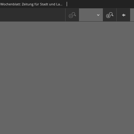
Grünberger Wochenblatt: Zeitung für Stadt und Land, No. 265. ( 11. November 1930 )