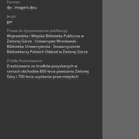
Format:
djv
;
image/x.djvu
Jezyk:
ger
Prawa do dysponowania publikacją:
Wojewódzka i Miejska Biblioteka Publiczna w
Zielonej Górze
;
Uniwersytet Wrocławski -
Biblioteka Uniwersytecka
;
Stowarzyszenie
Bibliotekarzy Polskich Oddział w Zielonej Górze
Źródła finansowania:
Zrealizowano ze środków pozyskanych w
ramach obchodów 800-lecia powstania Zielonej
Góry i 700-lecia uzyskania praw miejskich