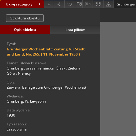
Ukryj szczegóły
Struktura obiektu
Opis obiektu
Lista plików
Tytuł:
Grünberger Wochenblatt: Zeitung für Stadt
und Land, No. 265. ( 11. November 1930 )
Temat i słowa kluczowe:
Grünberg
;
prasa niemiecka
;
Śląsk
;
Zielona
Góra
;
Niemcy
Opis:
Zawiera: Beilage zum Grünberger Wochenblatt
Wydawca:
Grünberg: W. Levysohn
Data wydania:
1930
Typ zasobu:
czasopisma