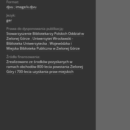
Format:
djvu
;
image/x.djvu
Jezyk:
ger
Prawa do dysponowania publikacją:
Stowarzyszenie Bibliotekarzy Polskich Oddział w
Zielonej Górze
;
Uniwersytet Wrocławski -
Biblioteka Uniwersytecka
;
Wojewódzka i
Miejska Biblioteka Publiczna w Zielonej Górze
Źródła finansowania:
Zrealizowano ze środków pozyskanych w
ramach obchodów 800-lecia powstania Zielonej
Góry i 700-lecia uzyskania praw miejskich