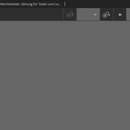
Grünberger Wochenblatt: Zeitung für Stadt und Land, No. 67. (5. Juni 1913)